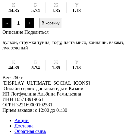
К
Б
Ж
У
44.35
5.74
1.85
1.18
Количество
-
+
В корзину
товара
Мисо
Описание
Поделиться
суп
Бульон, стружка тунца, тофу, паста мисо, хондаши, вакамэ,
лук зеленый
К
Б
Ж
У
44.35
5.74
1.85
1.18
Вес: 260 г
[DISPLAY_ULTIMATE_SOCIAL_ICONS]
Онлайн сервис доставки еды в Казани
ИП Лотфуллина Альбина Рамильевна
ИНН 165713919661
ОГРН 322169000192531
Прием заказов: c 12:00 до 01:30
Акции
Доставка
Обратная связь