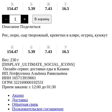
К
Б
Ж
У
154.47
5.39
7.43
16.5
Количество
-
+
В корзину
товара
Сливочная
Описание
Поделиться
креветка
Рис, нори, сыр творожный, креветки в кляре, огурец, кунжут
К
Б
Ж
У
154.47
5.39
7.43
16.5
Вес: 230 г
[DISPLAY_ULTIMATE_SOCIAL_ICONS]
Онлайн сервис доставки еды в Казани
ИП Лотфуллина Альбина Рамильевна
ИНН 165713919661
ОГРН 322169000192531
Прием заказов: c 12:00 до 01:30
Акции
Доставка
Обратная связь
Пользовательское соглашение