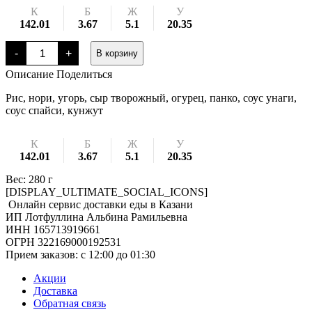
К
Б
Ж
У
142.01
3.67
5.1
20.35
Количество
-
+
В корзину
товара
Угорь
Описание
Поделиться
темпура
Рис, нори, угорь, сыр творожный, огурец, панко, соус унаги,
соус спайси, кунжут
К
Б
Ж
У
142.01
3.67
5.1
20.35
Вес: 280 г
[DISPLAY_ULTIMATE_SOCIAL_ICONS]
Онлайн сервис доставки еды в Казани
ИП Лотфуллина Альбина Рамильевна
ИНН 165713919661
ОГРН 322169000192531
Прием заказов: c 12:00 до 01:30
Акции
Доставка
Обратная связь