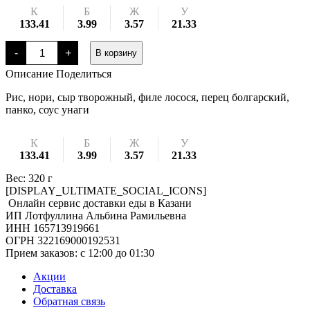
К
Б
Ж
У
133.41
3.99
3.57
21.33
Количество
-
+
В корзину
товара
Фила
Описание
Поделиться
темпура
Рис, нори, сыр творожный, филе лосося, перец болгарский,
панко, соус унаги
К
Б
Ж
У
133.41
3.99
3.57
21.33
Вес: 320 г
[DISPLAY_ULTIMATE_SOCIAL_ICONS]
Онлайн сервис доставки еды в Казани
ИП Лотфуллина Альбина Рамильевна
ИНН 165713919661
ОГРН 322169000192531
Прием заказов: c 12:00 до 01:30
Акции
Доставка
Обратная связь